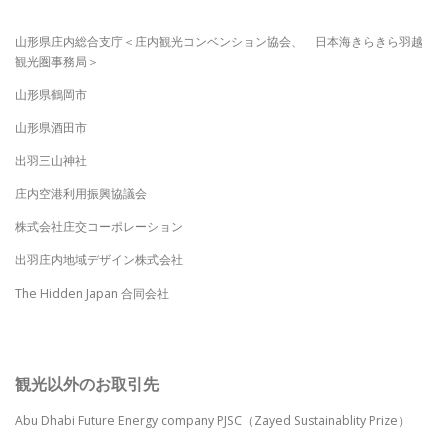
山形県庄内総合支庁＜庄内観光コンベンション協会、 日本海きらきら羽越
観光圏事務局＞
山形県鶴岡市
山形県酒田市
出羽三山神社
庄内空港利用振興協議会
株式会社庄交コーポレーション
出羽庄内地域デザイン株式会社
The Hidden Japan 合同会社
観光以外のお取引先
Abu Dhabi Future Energy company PJSC（Zayed Sustainablity Prize）