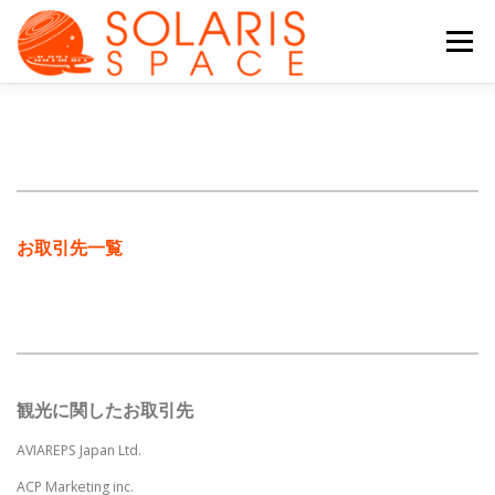
コ
ン
メニュー
テ
ン
ツ
へ
会社について
サービス
ブログ
ス
キ
ッ
プ
チーム
その他の活動
ENGLISH
お取引先一覧
観光に関したお取引先
AVIAREPS Japan Ltd.
ACP Marketing inc.