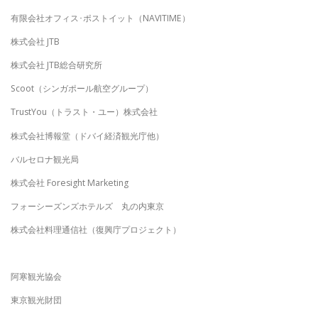
有限会社オフィス･ポストイット（NAVITIME）
株式会社 JTB
株式会社 JTB総合研究所
Scoot（シンガポール航空グループ）
TrustYou（トラスト・ユー）株式会社
株式会社博報堂（ドバイ経済観光庁他）
バルセロナ観光局
株式会社 Foresight Marketing
フォーシーズンズホテルズ 丸の内東京
株式会社料理通信社（復興庁プロジェクト）
阿寒観光協会
東京観光財団