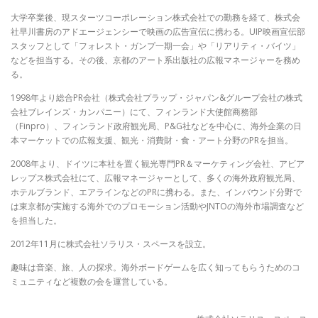
大学卒業後、現スターツコーポレーション株式会社での勤務を経て、株式会
社早川書房のアドエージェンシーで映画の広告宣伝に携わる。UIP映画宣伝部
スタッフとして「フォレスト・ガンプ一期一会」や「リアリティ・バイツ」
などを担当する。その後、京都のアート系出版社の広報マネージャーを務め
る。
1998年より総合PR会社（株式会社プラップ・ジャパン&グループ会社の株式
会社ブレインズ・カンパニー）にて、フィンランド大使館商務部
（Finpro）、フィンランド政府観光局、P&G社などを中心に、海外企業の日
本マーケットでの広報支援、観光・消費財・食・アート分野のPRを担当。
2008年より、ドイツに本社を置く観光専門PR＆マーケティング会社、アビア
レップス株式会社にて、広報マネージャーとして、多くの海外政府観光局、
ホテルブランド、エアラインなどのPRに携わる。また、インバウンド分野で
は東京都が実施する海外でのプロモーション活動やJNTOの海外市場調査など
を担当した。
2012年11月に株式会社ソラリス・スペースを設立。
趣味は音楽、旅、人の探求。海外ボードゲームを広く知ってもらうためのコ
ミュニティなど複数の会を運営している。