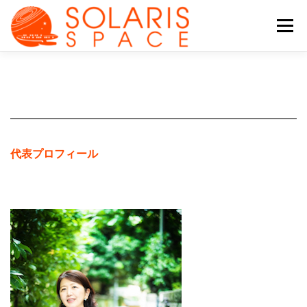
コ
ン
メニュー
テ
ン
ツ
へ
会社について
サービス
ブログ
ス
キ
ッ
プ
チーム
その他の活動
ENGLISH
代表プロフィール