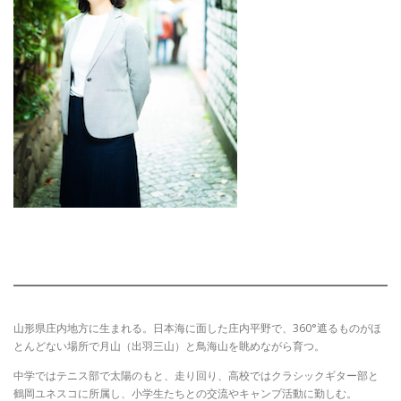
山形県庄内地方に生まれる。日本海に面した庄内平野で、360°遮るものがほ
とんどない場所で月山（出羽三山）と鳥海山を眺めながら育つ。
中学ではテニス部で太陽のもと、走り回り、高校ではクラシックギター部と
鶴岡ユネスコに所属し、小学生たちとの交流やキャンプ活動に勤しむ。