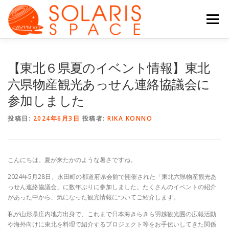
コ
ン
メニュー
テ
ン
ツ
へ
会社について
サービス
ブログ
【東北６県夏のイベント情報】東北
ス
キ
六県物産観光あっせん連絡協議会に
ッ
参加しました
プ
チーム
その他の活動
ENGLISH
投稿日:
2024年6月3日
投稿者:
RIKA KONNO
こんにちは。夏が来たかのような暑さですね。
2024年5月28日、永田町の都道府県会館で開催された「東北六県物産観光あ
っせん連絡協議会」に数年ぶりに参加しました。たくさんのイベントの紹介
があった中から、気になった観光情報についてご紹介します。
私が山形県庄内地方出身で、これまで日本海きらきら羽越観光圏の広報活動
や海外向けに東北を料理で紹介するプロジェクト等をお手伝いしてきた関係