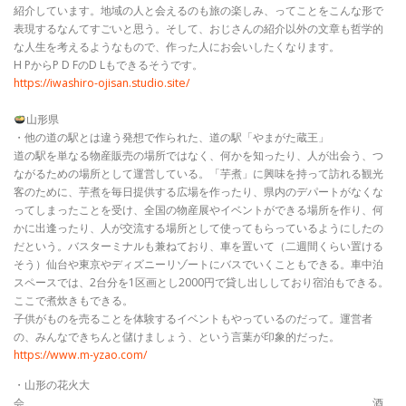
紹介しています。地域の人と会えるのも旅の楽しみ、ってことをこんな形で
表現するなんてすごいと思う。そして、おじさんの紹介以外の文章も哲学的
な人生を考えるようなもので、作った人にお会いしたくなります。
H PからP D FのD Lもできるそうです。
https://iwashiro-ojisan.studio.site/
山形県
・他の道の駅とは違う発想で作られた、道の駅「やまがた蔵王」
道の駅を単なる物産販売の場所ではなく、何かを知ったり、人が出会う、つ
ながるための場所として運営している。「芋煮」に興味を持って訪れる観光
客のために、芋煮を毎日提供する広場を作ったり、県内のデパートがなくな
ってしまったことを受け、全国の物産展やイベントができる場所を作り、何
かに出逢ったり、人が交流する場所として使ってもらっているようにしたの
だという。バスターミナルも兼ねており、車を置いて（二週間くらい置ける
そう）仙台や東京やディズニーリゾートにバスでいくこともできる。車中泊
スペースでは、2台分を1区画とし2000円で貸し出ししており宿泊もできる。
ここで煮炊きもできる。
子供がものを売ることを体験するイベントもやっているのだって。運営者
の、みんなできちんと儲けましょう、という言葉が印象的だった。
https://www.m-yzao.com/
・山形の花火大
会 酒