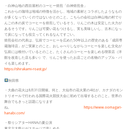
・白神山地の西目屋村のコーヒー焙煎「白神焙煎舎」
これからの珈琲は地域の特徴を活かし、地域の素材とコラボしたようなもの
が多くなっていくのではないかとのこと。こちらの会社は白神山地の村でり
んごの木の炭でコーヒーを焙煎しているそう。りんごの木は安定した火力が
あるそうです。りんごは可愛い花もつけるし、実も美味しいし、古木になっ
て炭になっても役立ってくれるなんてすごい。
焙煎会社の代表は、弘前でコーヒーを広めた50年以上の歴史のある「成田専
蔵珈琲店」がご実家とのこと。おしゃべりしながらコーヒーを楽しむ文化が
弘前には根付いているとのこと。たくさんのコーヒーを楽しめる喫茶店（洋
館を改造した店も多い）で、りんごを使ったお店ごとの名物のアップル・パ
イも楽しめます。
https://shirakami-roast.jp/
秋田県
・大曲の花火は8月31日開催。何と、大仙市の花火業の4社が、カナダのモン
トリオールで行われる国際花火競技大会に初めて出場するとのこと。世界の
舞台でもきっと話題になります
ね。
https://www.oomagari-
hanabi.com/
・祭りシアターHANAの夏公演
東北六大祭りがステージで楽しめる。