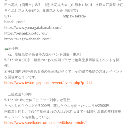
田の花火（酒田市）8/3、山形大花火大会（山形市）8/14、水郷大江夏祭り灯
ろう流し花火大会8/15、赤川花火大会（鶴岡市）
8/17 https://sakata-
hanabi.com/
https://www.yamagatahanabi.com/
https://oekanko.jp/tourou/
https://akagawahanabi.com/
岩手県
・石川県輪島塗事業者等支援イベント開催（東京）
5/31〜6/3に東京・銀座のいわて銀河プラザで輪島塗展示販売イベントを開
催。
岩手は国内8割を占める漆の生産地だそうで、その縁で輪島の方達とイベント
を開催するそうです。
https://www.iwate-ginpla.net/event/event.php?p=414
・三陸鉄道40周年
5/18〜6/16の土休日に「ウニ列車」が運行。
たっぷりの生ウニ丼が3000円、蒸したウニを使ったウニ丼が2500円。
同鉄道と同じ、1984年度生まれの人は3月31日まで一日乗り放題の無料乗車
キャンペーンも実施している。
https://www.sanrikutetsudou.com/40th/schedule/