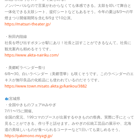
ノンバーバルなので言葉がわからなくても体感できる。太鼓を叩いて舞台と
一体化できる太鼓シート、提灯シートなどもあるそう。今年の夏は8/3〜の竿
燈まつり開催期間を含む8/9まで10公演。
https://matsuri-theater.jp/
・秋田内陸線
社長を呼び出すボタンが駅にあり！社長と話すことができるなんて。社長に
観光案内も頼めるそうです。
https://www.akita-nairiku.com/
・美郷町ラベンダー祭り
6/8〜30。白いラベンダー（美郷雪華）も咲くそうです。このラベンダーのエ
キスが無印良品の化粧品にも使われているのだそうです。
https://www.town.misato.akita.jp/kankou/3882
宮城県
・全国やきものフェアinみやぎ
7/11〜15に開催。
全国の窯元、199コマのブースが出展するやきものの祭典。実際に手にとって
見ることができる、作り手と話せます。みやぎの伝統工芸品の展示や、北海
道の美味しいものが食べられるコーナーなど1日いても楽しめるそう。
https://yakimono.miyagi.jp/