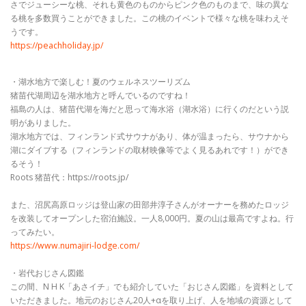
さでジューシーな桃、それも黄色のものからピンク色のものまで、味の異な
る桃を多数買うことができました。この桃のイベントで様々な桃を味わえそ
うです。
https://peachholiday.jp/
・湖水地方で楽しむ！夏のウェルネスツーリズム
猪苗代湖周辺を湖水地方と呼んでいるのですね！
福島の人は、猪苗代湖を海だと思って海水浴（湖水浴）に行くのだという説
明がありました。
湖水地方では、フィンランド式サウナがあり、体が温まったら、サウナから
湖にダイブする（フィンランドの取材映像等でよく見るあれです！）ができ
るそう！
Roots 猪苗代：https://roots.jp/
また、沼尻高原ロッジは登山家の田部井淳子さんがオーナーを務めたロッジ
を改装してオープンした宿泊施設。一人8,000円。夏の山は最高ですよね。行
ってみたい。
https://www.numajiri-lodge.com/
・岩代おじさん図鑑
この間、N H K「あさイチ」でも紹介していた「おじさん図鑑」を資料として
いただきました。地元のおじさん20人+αを取り上げ、人を地域の資源として