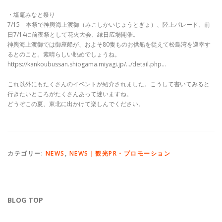
・塩竈みなと祭り
7/15 本祭で神輿海上渡御（みこしかいじょうとぎょ）、陸上パレード、前
日7/14に前夜祭として花火大会、縁日広場開催。
神輿海上渡御では御座船が、およそ80隻ものお供船を従えて松島湾を巡幸す
るとのこと。素晴らしい眺めでしょうね。
https://kankoubussan.shiogama.miyagi.jp/…/detail.php…
これ以外にもたくさんのイベントが紹介されました。こうして書いてみると
行きたいところがたくさんあって迷いますね。
どうぞこの夏、東北に出かけて楽しんでください。
カテゴリー:
NEWS
,
NEWS｜観光PR・プロモーション
BLOG TOP